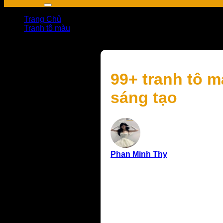
Trang Chủ
Tranh tô màu
99+ tranh tô màu con rùa dễ thương, đơn giản cho bé sá
99+ tranh tô 
sáng tạo
Phan Minh Thy