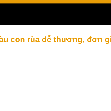
ng tạo
màu con rùa dễ thương, đơn g