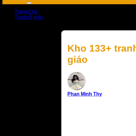
Trang Chủ
Tranh tô màu
Kho 133+ tranh tô màu con heo ngộ nghĩnh cho bé mẫu 
Kho 133+ tran
giáo
Phan Minh Thy