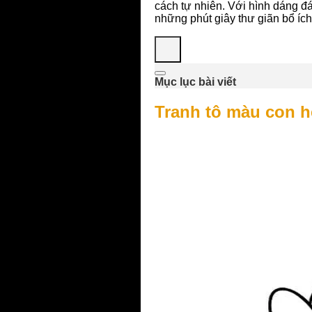
cách tự nhiên. Với hình dáng đ
những phút giây thư giãn bổ ích
Mục lục bài viết
Tranh tô màu con h