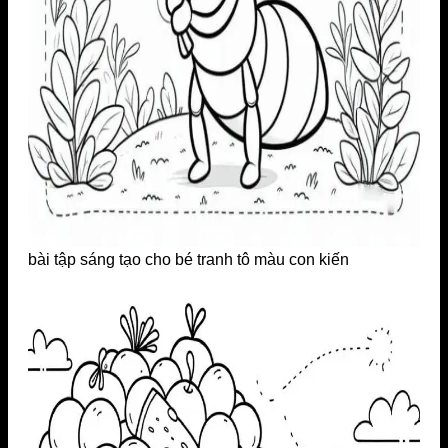
bài tập sáng tạo cho bé tranh tô màu con kiến