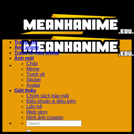
Bỏ
Add anything here or just remove it...
qua
nội
dung
Trang chủ
Ảnh anime
Tranh tô màu anime
Ảnh mới
Chibi
Meme
Tranh vẽ
Sticker
Avatar
Giới thiệu
Chính sách bảo mật
Điều khoản & điều kiện
Liên hệ
Web story
Hình ảnh cosplay