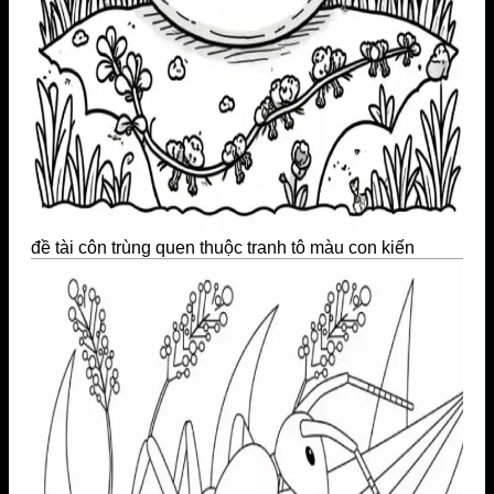
đề tài côn trùng quen thuộc tranh tô màu con kiến