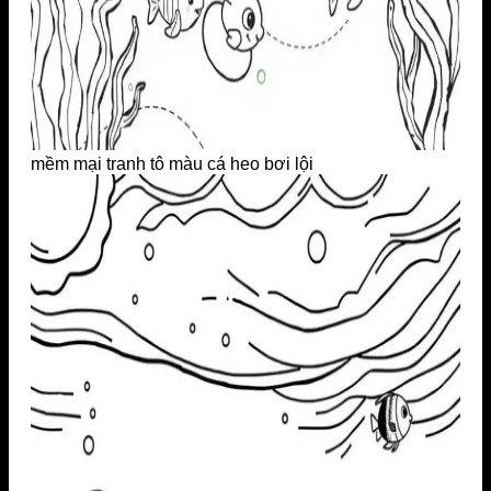
mềm mại tranh tô màu cá heo bơi lội