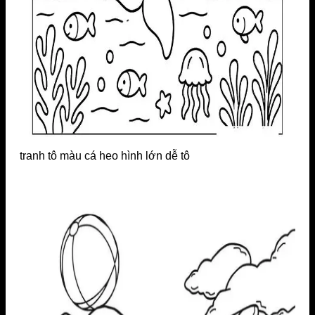
tranh tô màu cá heo hình lớn dễ tô