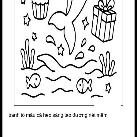
tranh tô màu cá heo sáng tạo đường nét mềm