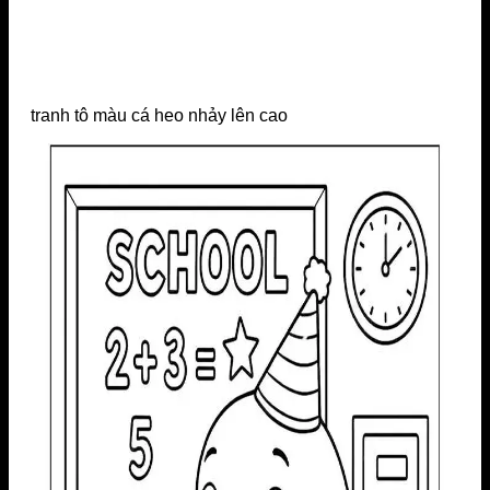
tranh tô màu cá heo nhảy lên cao