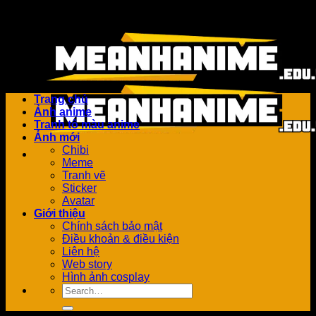
Bỏ
Add anything here or just remove it...
qua
nội
dung
Trang chủ
Ảnh anime
Tranh tô màu anime
Ảnh mới
Chibi
Meme
Tranh vẽ
Sticker
Avatar
Giới thiệu
Chính sách bảo mật
Điều khoản & điều kiện
Liên hệ
Web story
Hình ảnh cosplay