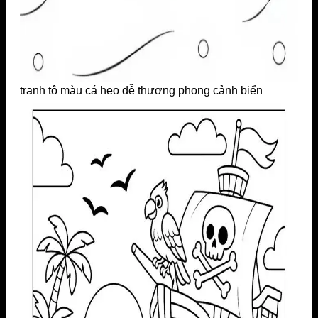
tranh tô màu cá heo dễ thương phong cảnh biển