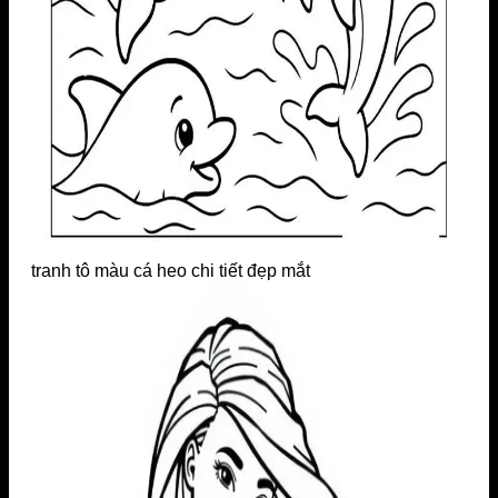
tranh tô màu cá heo chi tiết đẹp mắt