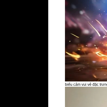
biểu cảm vui vẻ đặc trư