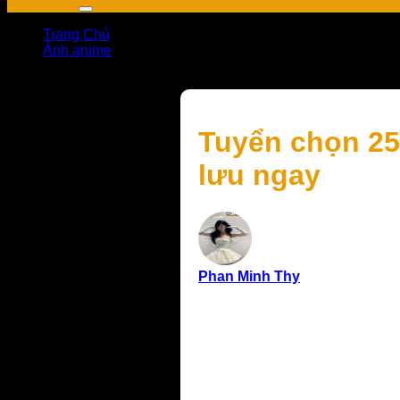
Trang Chủ
Ảnh anime
Tuyển chọn 256+ ảnh Pikachu dễ thương nhìn là muốn 
Tuyển chọn 25
lưu ngay
Phan Minh Thy