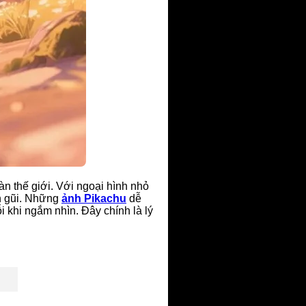
àn thế giới. Với ngoại hình nhỏ
ần gũi. Những
ảnh Pikachu
dễ
 khi ngắm nhìn. Đây chính là lý