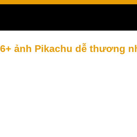
lưu ngay
6+ ảnh Pikachu dễ thương n