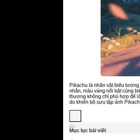
Pikachu là nhân vật biểu tượng 
nhắn, màu vàng nổi bật cùng bi
thương không chỉ phù hợp để là
do khiến bộ sưu tập ảnh Pikachu
Mục lục bài viết