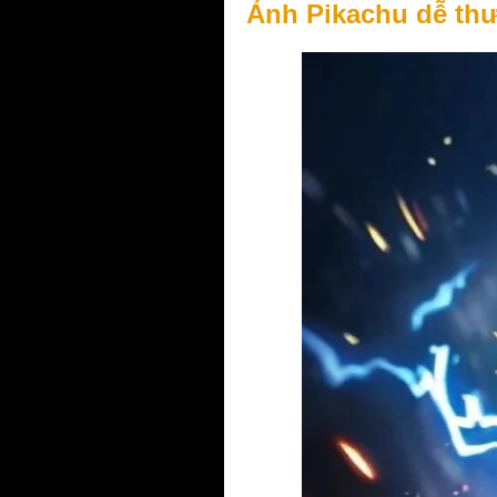
Ảnh Pikachu dễ th