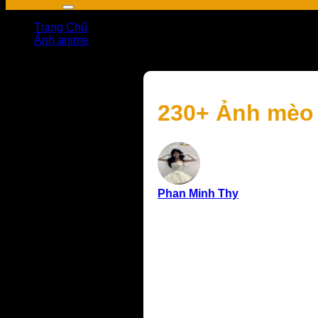
Trang Chủ
Ảnh anime
230+ Ảnh mèo anime cute xỉu, xem là tụt mood không nổ
230+ Ảnh mèo 
Phan Minh Thy