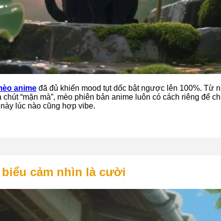
mèo anime
đã đủ khiến mood tụt dốc bật ngược lên 100%. Từ 
a chút “mặn mà”, mèo phiên bản anime luôn có cách riêng để c
h này lúc nào cũng hợp vibe.
biểu cảm nhìn là cười