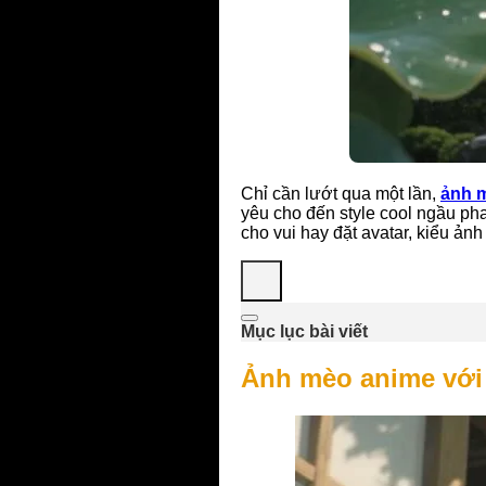
Chỉ cần lướt qua một lần,
ảnh 
yêu cho đến style cool ngầu ph
cho vui hay đặt avatar, kiểu ản
Mục lục bài viết
Ảnh mèo anime với 