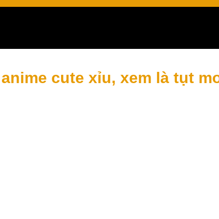
i
anime cute xỉu, xem là tụt m