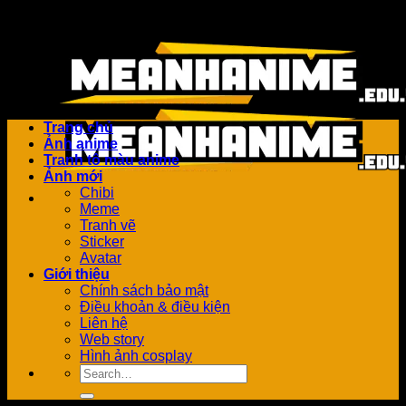
Bỏ
Add anything here or just remove it...
qua
nội
dung
Trang chủ
Ảnh anime
Tranh tô màu anime
Ảnh mới
Chibi
Meme
Tranh vẽ
Sticker
Avatar
Giới thiệu
Chính sách bảo mật
Điều khoản & điều kiện
Liên hệ
Web story
Hình ảnh cosplay