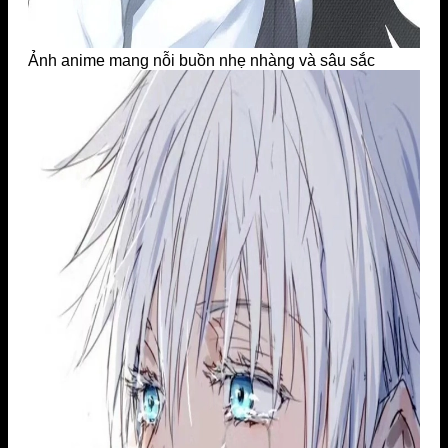
Ảnh anime mang nỗi buồn nhẹ nhàng và sâu sắc