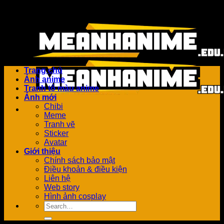
Bỏ
Add anything here or just remove it...
qua
nội
dung
Trang chủ
Ảnh anime
Tranh tô màu anime
Ảnh mới
Chibi
Meme
Tranh vẽ
Sticker
Avatar
Giới thiệu
Chính sách bảo mật
Điều khoản & điều kiện
Liên hệ
Web story
Hình ảnh cosplay