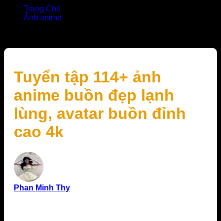
Trang Chủ
Ảnh anime
Tuyển tập 114+ ảnh anime buồn đẹp lạnh lùng, avatar
buồn đỉnh cao 4k
Tuyển tập 114+ ảnh
anime buồn đẹp lạnh
lùng, avatar buồn đỉnh
cao 4k
Phan Minh Thy