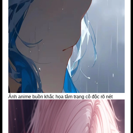
Ảnh anime buồn khắc họa tâm trạng cô độc rõ nét