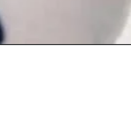
Đang mở
https://meanhanime.edu.vn/sticker-noel