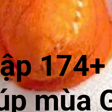
ập 174+ 
iúp mùa 