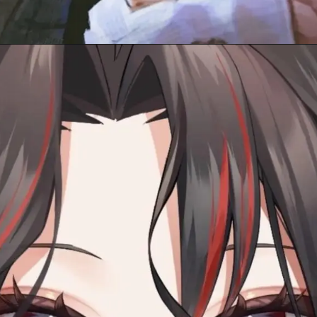
Đang mở
https://meanhanime.edu.vn/anh-anime-buon