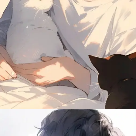
Đang mở
https://meanhanime.edu.vn/anh-anime-buon