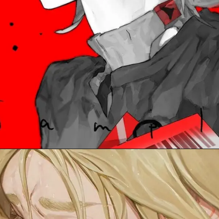
Đang mở
https://meanhanime.edu.vn/anh-anime-buon