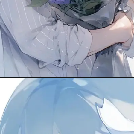
Đang mở
https://meanhanime.edu.vn/anh-anime-buon