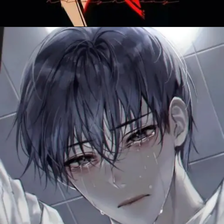
Đang mở
https://meanhanime.edu.vn/anh-anime-buon