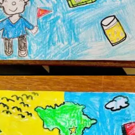
Đang mở
https://meanhanime.edu.vn/ve-tranh-ngay-quoc-khanh