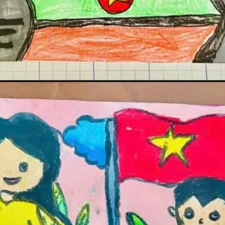
Đang mở
https://meanhanime.edu.vn/ve-tranh-ngay-quoc-khanh