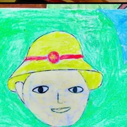
Đang mở
https://meanhanime.edu.vn/ve-tranh-ngay-quoc-khanh