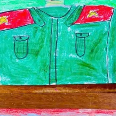
Đang mở
https://meanhanime.edu.vn/ve-tranh-ngay-quoc-khanh