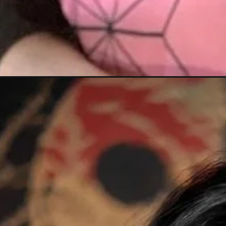
Đang mở
https://meanhanime.edu.vn/nezuko-cosplay