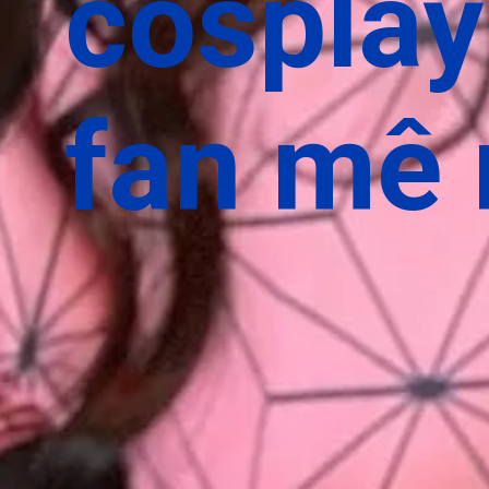
cosplay
fan mê