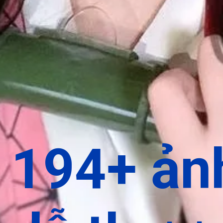
ộ 194+ ản