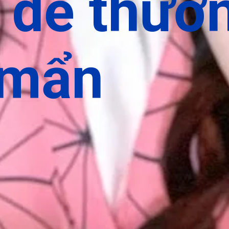
 dễ thươ
 mẩn