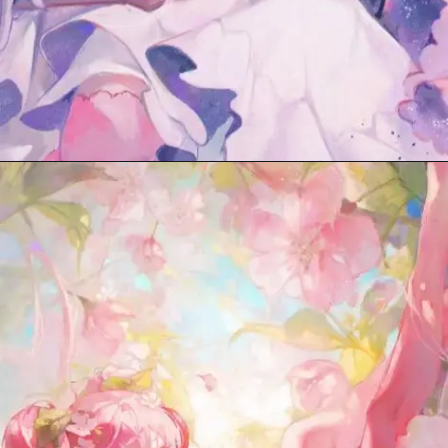
Đang mở
https://meanhanime.edu.vn/hinh-nen-anime-nu