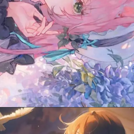
Đang mở
https://meanhanime.edu.vn/hinh-nen-anime-nu