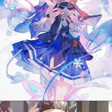
Đang mở
https://meanhanime.edu.vn/hinh-nen-anime-nu