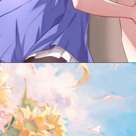
Đang mở
https://meanhanime.edu.vn/hinh-nen-anime-nu