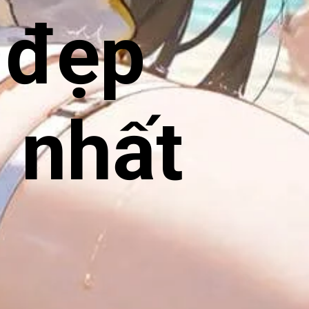
 đẹp
e nhất