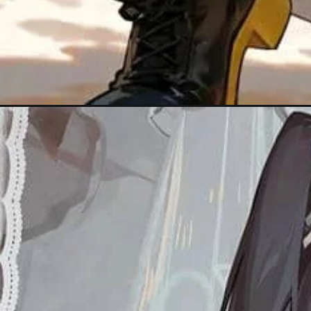
Đang mở
https://meanhanime.edu.vn/hinh-nen-anime