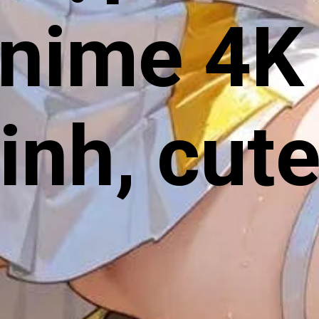
anime 4K
linh, cut