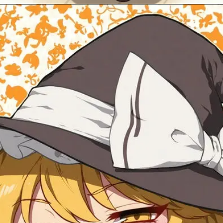
Đang mở
https://meanhanime.edu.vn/hinh-anh-chibi-nu-cute