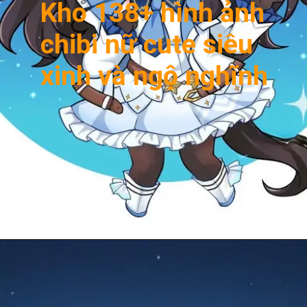
Kho 138+ hình ảnh
chibi nữ cute siêu
xinh và ngộ nghĩnh
Đang mở
https://meanhanime.edu.vn/hinh-anh-chibi-nu-cute