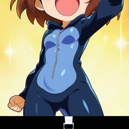
Đang mở
https://meanhanime.edu.vn/hinh-anh-chibi-nu-cute