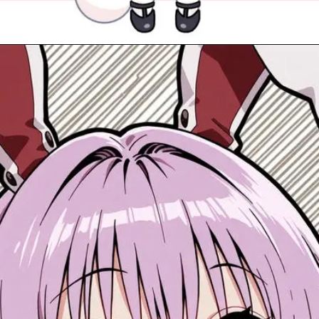
Đang mở
https://meanhanime.edu.vn/hinh-anh-chibi-nu-cute