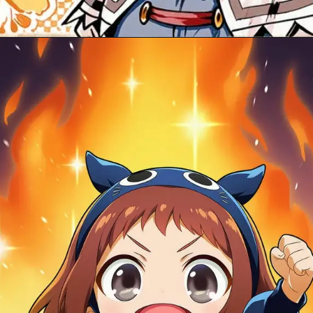
Đang mở
https://meanhanime.edu.vn/hinh-anh-chibi-nu-cute