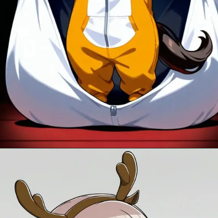
Đang mở
https://meanhanime.edu.vn/hinh-anh-chibi-nu-cute