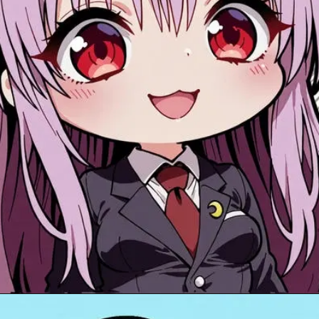
Đang mở
https://meanhanime.edu.vn/hinh-anh-chibi-nu-cute