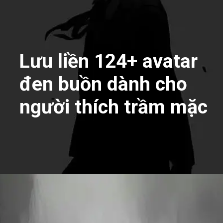
Lưu liền 124+ avatar
đen buồn dành cho
người thích trầm mặc
Đang mở
https://meanhanime.edu.vn/avatar-den-buon