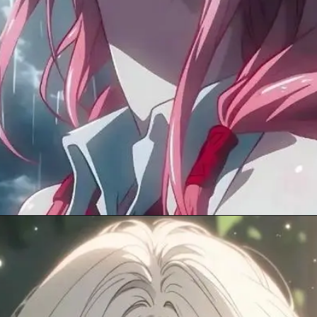
Đang mở
https://meanhanime.edu.vn/avatar-buon-nu-anime