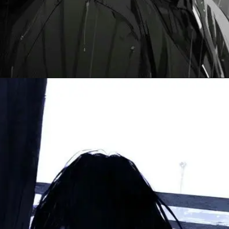
Đang mở
https://meanhanime.edu.vn/avatar-buon-nu-anime