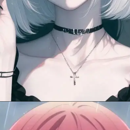
Đang mở
https://meanhanime.edu.vn/avatar-buon-nu-anime