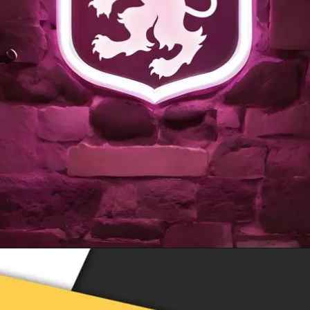
Đang mở
https://meanhanime.edu.vn/avatar-bong-da-dep