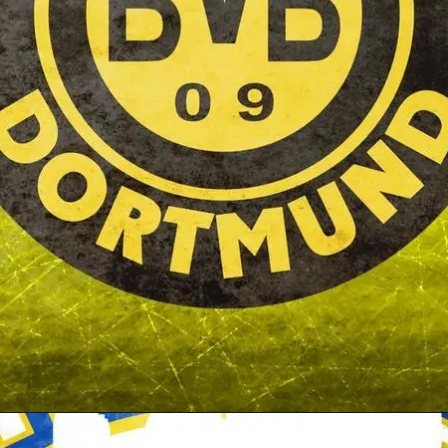
Đang mở
https://meanhanime.edu.vn/avatar-bong-da-dep