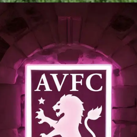
Đang mở
https://meanhanime.edu.vn/avatar-bong-da-dep