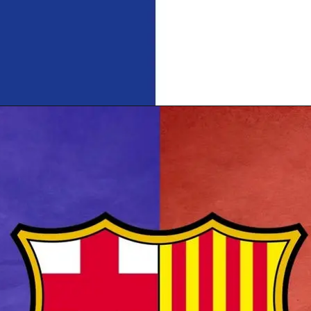
Đang mở
https://meanhanime.edu.vn/avatar-bong-da-dep