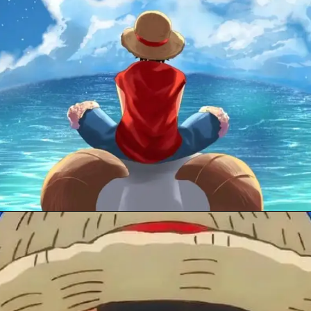
Đang mở
https://meanhanime.edu.vn/anh-luffy