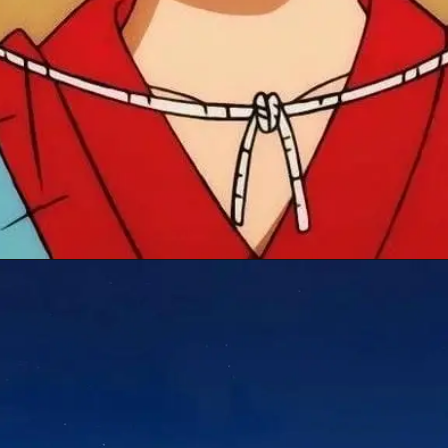
Đang mở
https://meanhanime.edu.vn/anh-luffy