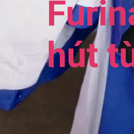
Furin
hút t