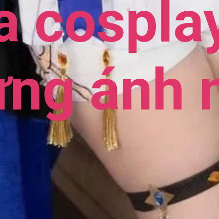
a cospla
ừng ánh 