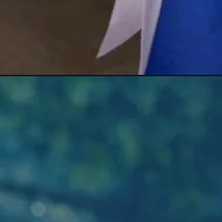
Đang mở
https://meanhanime.edu.vn/anh-furina-cosplay