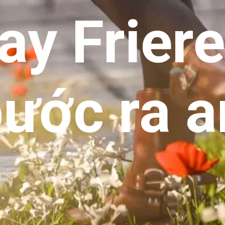
ay Frier
ước ra 