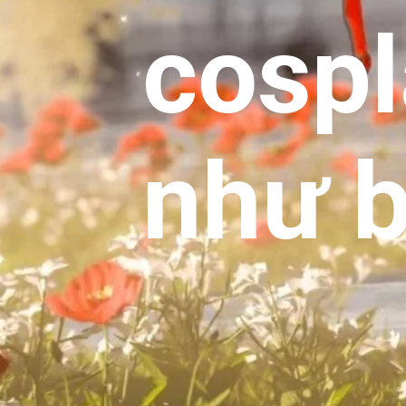
cospl
như b