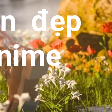
en đẹp
anime