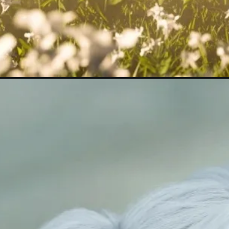
Đang mở
https://meanhanime.edu.vn/anh-cosplay-frieren